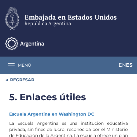
Pasar
al
contenido
Embajada en Estados Unidos
principal
República Argentina
EN
ES
MENÚ
Toggle navigation
REGRESAR
5. Enlaces útiles
Escuela Argentina en Washington DC
La Escuela Argentina es una institución educativa
privada, sin fines de lucro, reconocida por el Ministerio
de Educación de la Argentina. La escuela ofrece un plan