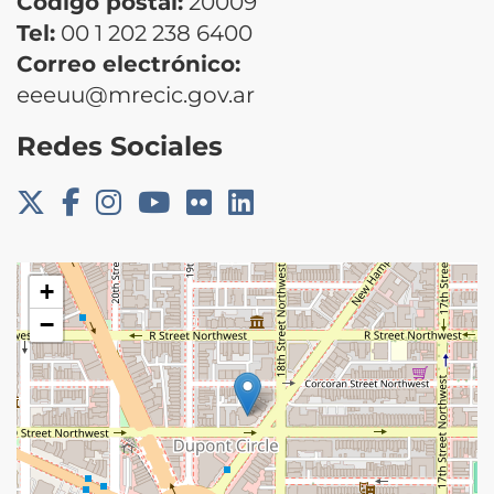
Código postal:
20009
Tel:
00 1 202 238 6400
Correo electrónico:
eeeuu@mrecic.gov.ar
Redes Sociales
+
−