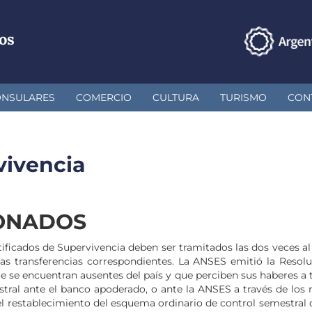
os
ONSULARES
COMERCIO
CULTURA
TURISMO
CON
vivencia
IONADOS
tificados de Supervivencia deben ser tramitados las dos veces al 
as transferencias correspondientes. La ANSES emitió la Resol
 que se encuentran ausentes del país y que perciben sus haberes 
tral ante el banco apoderado, o ante la ANSES a través de los m
 el restablecimiento del esquema ordinario de control semestral d