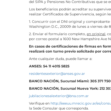
del SIPA y Pensiones No Contributivas que se en
Los beneficiarios podrán acreditar su supervive
realizar Certificados de Supervivencia, según l
1. Concurrir con el DNI original y comprobant
Washington D.C., 20009 de lunes a viernes de 
2. Enviar el formulario completo,
en original
, c
por correo postal a 1600 New Hampshire Ave 
En casos de certificaciones de firmas en for
realizará con turno previo solicitado por corr
Ante cualquier duda, puede llamar a:
ANSES: 54 11 4015 5825
residentesexterior@anses.gov.ar
BANCO NACIÓN, Sucursal Miami: 305 371 75
BANCO NACIÓN, Sucursal Nueva York: 212 30
jubilacionesalexterior@bna.com.ar
Verifique en
http://eeeuu.mrecic.gov.ar/es/con
la Sede Consular que corresponda.