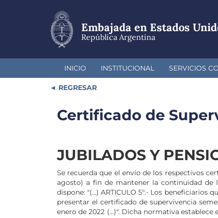
Pasar
al
contenido
Embajada en Estados Unid
principal
República Argentina
INICIO
INSTITUCIONAL
SERVICIOS C
REGRESAR
Certificado de Super
JUBILADOS Y PENS
Se recuerda que el envío de los respectivos cer
agosto) a fin de mantener la continuidad de l
dispone: "(...) ARTICULO 5°.- Los beneficiarios
presentar el certificado de supervivencia semes
enero de 2022 (...)". Dicha normativa establece