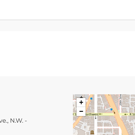
+
−
., N.W. -