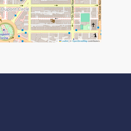
Leaflet
|
©
OpenStreetMap
contributors