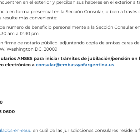
cuentren en el exterior y perciban sus haberes en el exterior a 
ncia en forma presencial en la Sección Consular, o bien a través
es resulte más conveniente:
e de número de beneficio personalmente a la Sección Consular en
8.30 am a 12.30 pm
on firma de notario público, adjuntando copia de ambas caras d
NW, Washington DC, 20009
mularios ANSES para iniciar trámites de jubilación/pensión en
eo electrónico a
consular@embassyofargentina.us
00
3 0600
sulados-en-eeuu
en cuál de las jurisdicciones consulares reside, a 