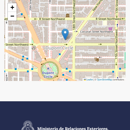
+
−
Leaflet
|
©
OpenStreetMap
contributors