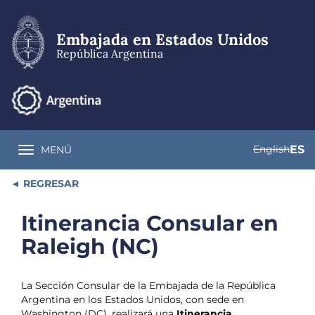
Pasar
al
contenido
Embajada en Estados Unidos
principal
República Argentina
English
ES
MENÚ
Toggle navigation
REGRESAR
Itinerancia Consular en
Raleigh (NC)
La Sección Consular de la Embajada de la República
Argentina en los Estados Unidos, con sede en
Washington (DC), realizará una
Itinerancia