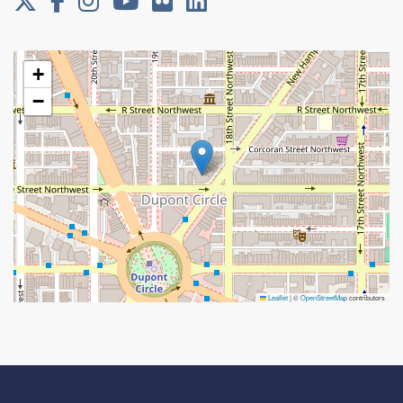
+
−
Leaflet
|
©
OpenStreetMap
contributors