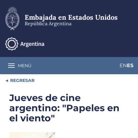
Pasar
al
contenido
Embajada en Estados Unidos
principal
República Argentina
EN
ES
MENÚ
Toggle navigation
REGRESAR
Jueves de cine
argentino: "Papeles en
el viento"