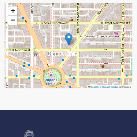
+
−
Leaflet
|
©
OpenStreetMap
contributors