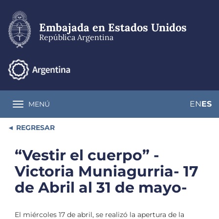
Pasar
al
contenido
Embajada en Estados Unidos
principal
República Argentina
EN
ES
MENÚ
Toggle navigation
REGRESAR
“Vestir el cuerpo” -
Victoria Muniagurria- 17
de Abril al 31 de mayo-
El miércoles 17 de abril, se realizó la apertura de la