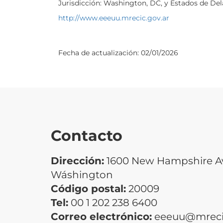
Jurisdicción: Washington, DC, y Estados de Del
http://www.e
eeuu.mrecic.gov.ar
Fecha de actualización:
02/01/2026
Contacto
Dirección:
1600 New Hampshire Ave
Wáshington
Código postal:
20009
Tel:
00 1 202 238 6400
Correo electrónico:
eeeuu@mrecic