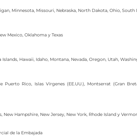
Michigan, Minnesota, Missouri, Nebraska, North Dakota, Ohio, Sout
 New Mexico, Oklahoma y Texas
lina Islands, Hawaii, Idaho, Montana, Nevada, Oregon, Utah, Washi
de Puerto Rico, Islas Vírgenes (EE.UU.), Montserrat (Gran Bre
ts, New Hampshire, New Jersey, New York, Rhode Island y Vermo
cial de la Embajada