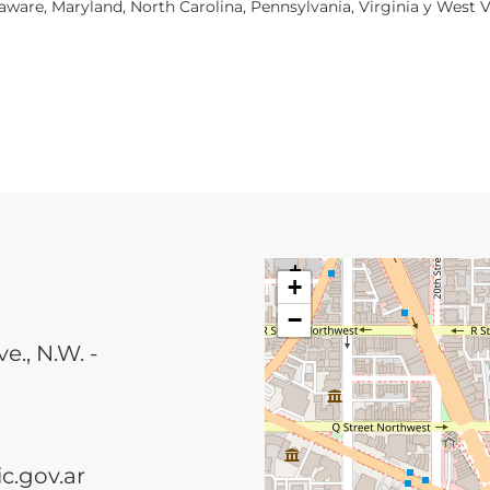
aware, Maryland, North Carolina, Pennsylvania, Virginia y West V
+
−
., N.W. -
.gov.ar