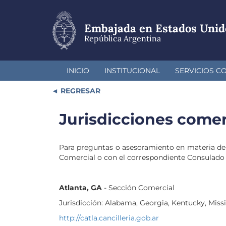
Pasar
al
contenido
Embajada en Estados Unid
principal
República Argentina
INICIO
INSTITUCIONAL
SERVICIOS C
REGRESAR
Jurisdicciones comer
Para preguntas o asesoramiento en materia de
Comercial o con el correspondiente Consulado
Atlanta, GA
- Sección Comercial
Jurisdicción: Alabama, Georgia, Kentucky, Missi
http://catla.cancilleria.gob.ar