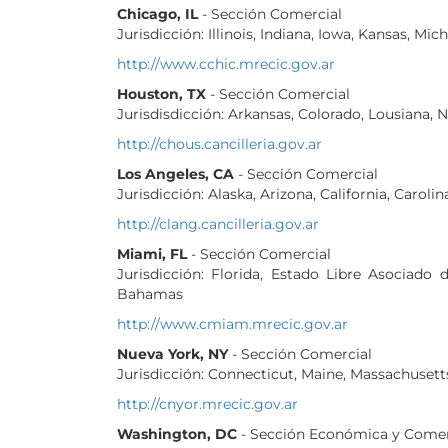
Chicago, IL
- Sección Comercial
Jurisdicción: Illinois, Indiana, Iowa, Kansas, 
http://www.cchic.mrecic.gov.ar
Houston, TX
- Sección Comercial
Jurisdisdicción: Arkansas, Colorado, Lousiana,
http://chous.cancilleria.gov.ar
Los Angeles, CA
- Sección Comercial
Jurisdicción: Alaska, Arizona, California, Caro
http://clang.cancilleria.gov.ar
Miami, FL
- Sección Comercial
Jurisdicción: Florida, Estado Libre Asociado 
Bahamas
http://www.cmiam.mrecic.gov.ar
Nueva York, NY
- Sección Comercial
Jurisdicción: Connecticut, Maine, Massachuset
http://cnyor.mrecic.gov.ar
Washington, DC
- Sección Económica y Comer