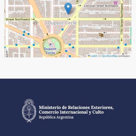
Leaflet
|
©
OpenStreetMap
contributors