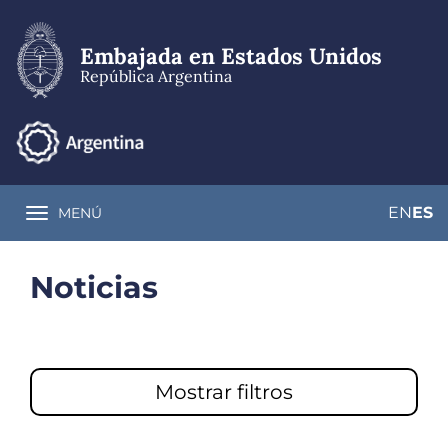
Pasar
al
contenido
Embajada en Estados Unidos
principal
República Argentina
EN
ES
MENÚ
Toggle navigation
Noticias
Mostrar filtros