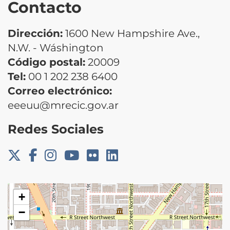
Contacto
Dirección:
1600 New Hampshire Ave.,
N.W. - Wáshington
Código postal:
20009
Tel:
00 1 202 238 6400
Correo electrónico:
eeeuu@mrecic.gov.ar
Redes Sociales
+
−